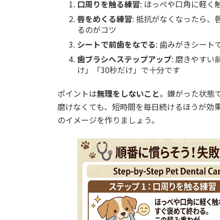
口周りを触る練習
: ほっぺや口角に軽
唇をめくる練習
: 抵抗がなくなったら
るのがコツ
シートで前歯をなでる
: 歯みがきシー
歯ブラシへステップアップ
: 磨きやす
け」「30秒だけ」で十分です
ポイントは
無理をしないこと
。嫌がった状態
磨けなくても、短時間を毎日続けるほうが効
のイメージを作りましょう。