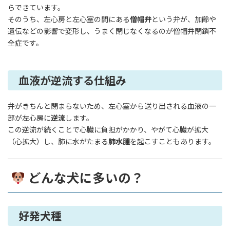
らできています。
そのうち、左心房と左心室の間にある
僧帽弁
という弁が、加齢や
遺伝などの影響で変形し、うまく閉じなくなるのが僧帽弁閉鎖不
全症です。
血液が逆流する仕組み
弁がきちんと閉まらないため、左心室から送り出される血液の一
部が左心房に
逆流
します。
この逆流が続くことで心臓に負担がかかり、やがて心臓が拡大
（心拡大）し、肺に水がたまる
肺水腫
を起こすこともあります。
どんな犬に多いの？
好発犬種