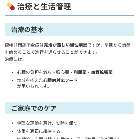
治療と生活管理
治療の基本
僧帽弁閉鎖不全症は
完治が難しい慢性疾患
ですが、早期から治療
を始めることで進行を遅らせることができます。
治療には、
心臓の負担を減らす
強心薬・利尿薬・血管拡張薬
塩分を控えた
心臓病対応フード
が用いられます。
ご家庭でのケア
無理な運動を避け、安静を保つ
体重を適正に維持する
定期的に心臓の検査を受ける（3〜6か月ごとが目安）