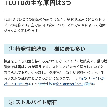
FLUTDの主な原因は3つ
FLUTDはひとつの病気の名前ではなく、膀胱や尿道に起こるトラ
ブルの総称です。主な原因は次の3つで、どれなのかによって治療
がまったく変わります。
① 特発性膀胱炎 — 猫に最も多い
検査をしても細菌も結石も見つからないタイプの膀胱炎で、
猫の膀
胱炎では実はこれが最多
です。ストレスが大きく関与していると
考えられており、引っ越し、模様替え、新しい家族やペット、生
活リズムの乱れなどがきっかけになります。 （→
猫の「トイレが
近い・血尿が出る」…特発性膀胱炎と再発を防ぐ生活管理
）
② ストルバイト結石