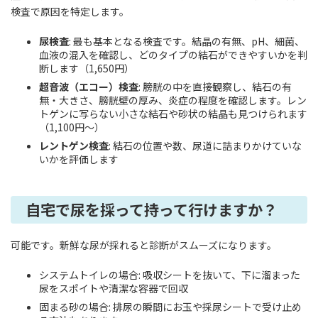
検査で原因を特定します。
尿検査
: 最も基本となる検査です。結晶の有無、pH、細菌、
血液の混入を確認し、どのタイプの結石ができやすいかを判
断します（1,650円）
超音波（エコー）検査
: 膀胱の中を直接観察し、結石の有
無・大きさ、膀胱壁の厚み、炎症の程度を確認します。レン
トゲンに写らない小さな結石や砂状の結晶も見つけられます
（1,100円～）
レントゲン検査
: 結石の位置や数、尿道に詰まりかけていな
いかを評価します
自宅で尿を採って持って行けますか？
可能です。新鮮な尿が採れると診断がスムーズになります。
システムトイレの場合: 吸収シートを抜いて、下に溜まった
尿をスポイトや清潔な容器で回収
固まる砂の場合: 排尿の瞬間にお玉や採尿シートで受け止め