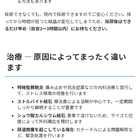
る方法もあります
採尿できなくても、院内で採尿できますのでご安心ください。採
ってから時間が経つと結晶が変化してしまうため、
採尿後はでき
るだけ早め（目安2〜3時間以内）にお持ちください
。
治療 — 原因によってまったく違い
ます
特発性膀胱炎
: 痛み止めや抗炎症薬などの内科治療と並行し
て、ストレス環境の改善を行います
ストルバイト結石
: 療法食による溶解が中心です。一定期間
しっかり継続することが重要です
シュウ酸カルシウム結石
: 食事で溶けないため、サイズと位
置によって外科摘出を検討します
尿道閉塞を起こしている場合
: カテーテルによる閉塞解除な
ど、緊急処置を行います