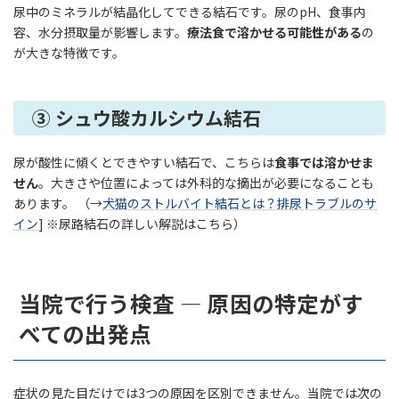
尿中のミネラルが結晶化してできる結石です。尿のpH、食事内
容、水分摂取量が影響します。
療法食で溶かせる可能性がある
の
が大きな特徴です。
③ シュウ酸カルシウム結石
尿が酸性に傾くとできやすい結石で、こちらは
食事では溶かせま
せん
。大きさや位置によっては外科的な摘出が必要になることも
あります。 （→
犬猫のストルバイト結石とは？排尿トラブルのサ
イン
] ※尿路結石の詳しい解説はこちら）
当院で行う検査 — 原因の特定がす
べての出発点
症状の見た目だけでは3つの原因を区別できません。当院では次の