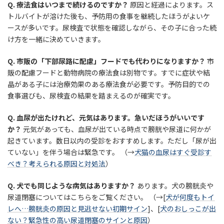
Q. 療法食はいつまで続けるのですか？
原因と経過によります。ス
トルバイトが溶けた後も、予防用の食事を継続したほうがよいケ
ースが多いです。尿検査で状態を確認しながら、その子に合った続
け方を一緒に決めていきます。
Q. 市販の「下部尿路に配慮」フードでも代わりになりますか？
市
販の配慮フードと動物病院の療法食は別物です。すでに症状や結
晶がある子には治療効果のある療法食が必要です。予防目的での
食事選びも、尿検査の結果を踏まえるのが確実です。
Q. 血尿が出たけれど、元気はあります。急いだほうがいいです
か？
元気があっても、血尿が出ている時点で膀胱や尿道に何かが
起きています。数日以内の受診をおすすめします。ただし「尿が出
ていない」を伴う場合は緊急です。 （→
犬猫の血尿はすぐ受診す
べき？考えられる原因と対処法
）
Q. 犬でも同じような病気はありますか？
あります。犬の膀胱炎や
尿道閉塞についてはこちらをご覧ください。 （→[
犬が何度もトイ
レへ…膀胱炎の原因と見逃せない初期サイン
]、[
犬のおしっこが出
ない？緊急性の高い尿道閉塞のサインと原因
）