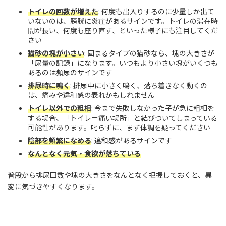
トイレの回数が増えた
: 何度も出入りするのに少量しか出て
いないのは、膀胱に炎症があるサインです。トイレの滞在時
間が長い、何度も座り直す、といった様子にも注目してくだ
さい
猫砂の塊が小さい
: 固まるタイプの猫砂なら、塊の大きさが
「尿量の記録」になります。いつもより小さい塊がいくつも
あるのは頻尿のサインです
排尿時に鳴く
: 排尿中に小さく鳴く、落ち着きなく動くの
は、痛みや違和感の表れかもしれません
トイレ以外での粗相
: 今まで失敗しなかった子が急に粗相を
する場合、「トイレ＝痛い場所」と結びついてしまっている
可能性があります。叱らずに、まず体調を疑ってください
陰部を頻繁になめる
: 違和感があるサインです
なんとなく元気・食欲が落ちている
普段から排尿回数や塊の大きさをなんとなく把握しておくと、異
変に気づきやすくなります。